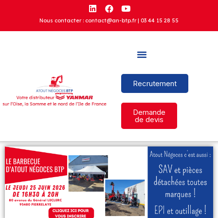
Nous contacter : contact@an-btp.fr |
03 44 15 28 55
Recrutement
Demande
de devis