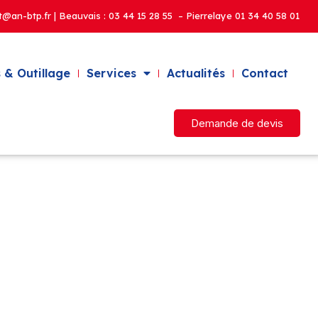
t@an-btp.fr | Beauvais :
03 44 15 28 55 – Pierrelaye
01 34 40 58 01
 & Outillage
Services
Actualités
Contact
Demande de devis