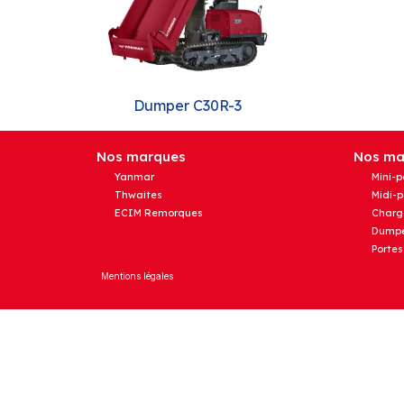
Dumper C30R-3
Nos marques
Nos mat
Yanmar
Mini-p
Thwaites
Midi-p
ECIM Remorques
Charg
Dumpe
Portes
Mentions légales