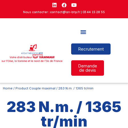
Nous contacter : contact@an-btp.fr |
03 44 15 28 55
Recrutement
Demande
de devis
Home
/ Product Couple maximal / 283 N.m. / 1365 tr/min
283 N.m. / 1365
tr/min