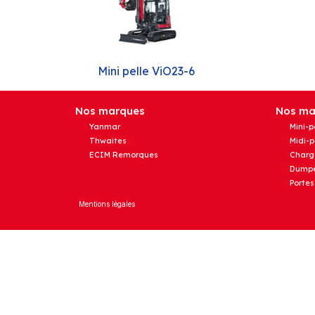
Mini pelle ViO23-6
Nos marques
Nos mat
Yanmar
Mini-p
Thwaites
Midi-p
ECIM Remorques
Charg
Dumpe
Portes
Mentions légales