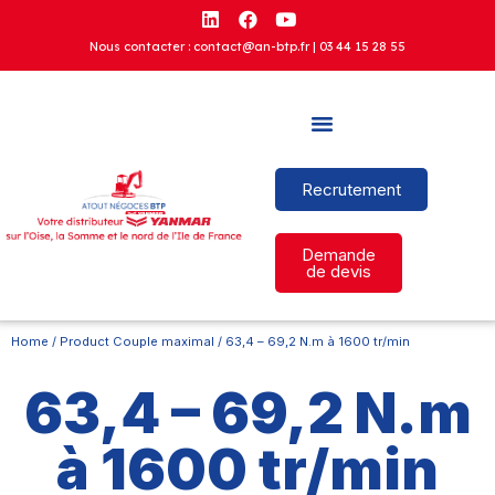
Nous contacter : contact@an-btp.fr |
03 44 15 28 55
Recrutement
Demande
de devis
Home
/ Product Couple maximal / 63,4 – 69,2 N.m à 1600 tr/min
63,4 – 69,2 N.m
à 1600 tr/min