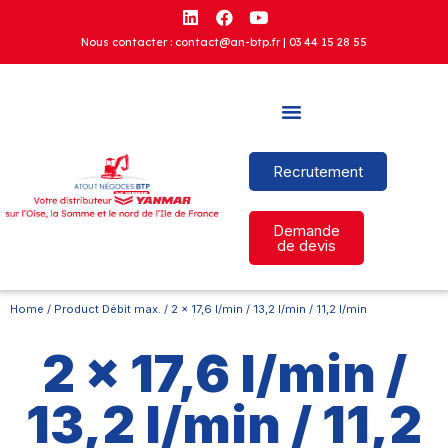
Nous contacter : contact@an-btp.fr |
03 44 15 28 55
Recrutement
Demande
de devis
Home
/ Product Débit max. / 2 x 17,6 l/min / 13,2 l/min / 11,2 l/min
2 x 17,6 l/min /
13,2 l/min / 11,2