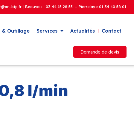
t@an-btp.fr | Beauvais :
03 44 15 28 55 – Pierrelaye
01 34 40 58 01
 & Outillage
Services
Actualités
Contact
Demande de devis
10,8 l/min