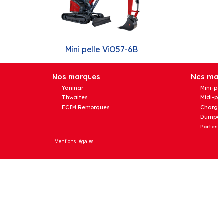
Mini pelle ViO57-6B
Nos marques
Nos mat
Yanmar
Mini-p
Thwaites
Midi-p
ECIM Remorques
Charg
Dumpe
Portes
Mentions légales