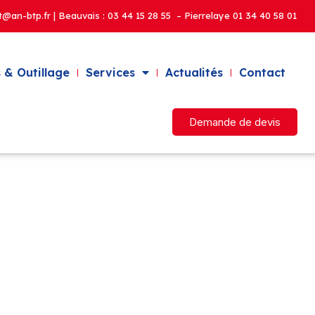
t@an-btp.fr | Beauvais :
03 44 15 28 55 – Pierrelaye
01 34 40 58 01
 & Outillage
Services
Actualités
Contact
Demande de devis