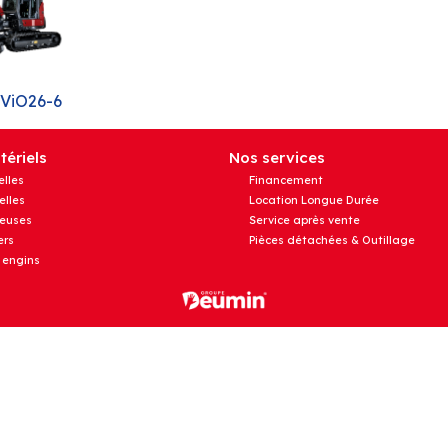
 ViO26-6
ériels
Nos services
elles
Financement
elles
Location Longue Durée
euses
Service après vente
rs
Pièces détachées & Outillage
 engins