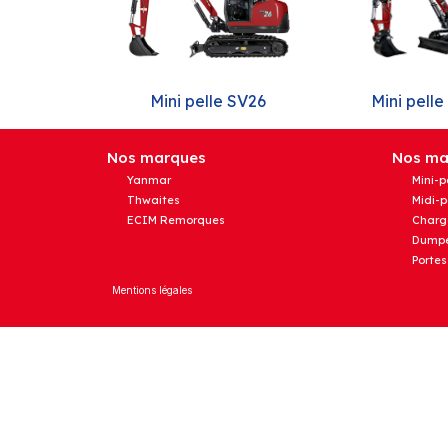
Mini pelle SV26
Mini pelle
Nos marques
Nos mat
Yanmar
Mini-p
Thwaites
Midi-p
ECIM Remorques
Charg
Dumpe
Portes
Mentions légales