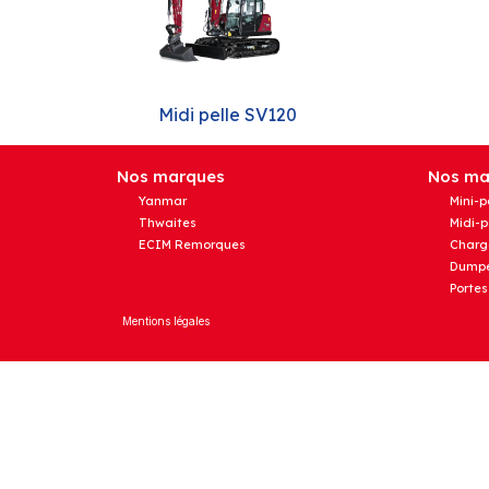
Midi pelle SV120
Nos marques
Nos mat
Yanmar
Mini-p
Thwaites
Midi-p
ECIM Remorques
Charg
Dumpe
Portes
Mentions légales