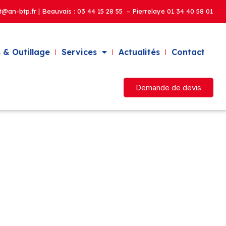
t@an-btp.fr | Beauvais :
03 44 15 28 55 – Pierrelaye
01 34 40 58 01
 & Outillage
Services
Actualités
Contact
Demande de devis