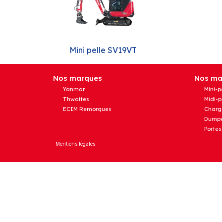
Mini pelle SV19VT
Nos marques
Nos mat
Yanmar
Mini-p
Thwaites
Midi-p
ECIM Remorques
Charg
Dumpe
Portes
Mentions légales