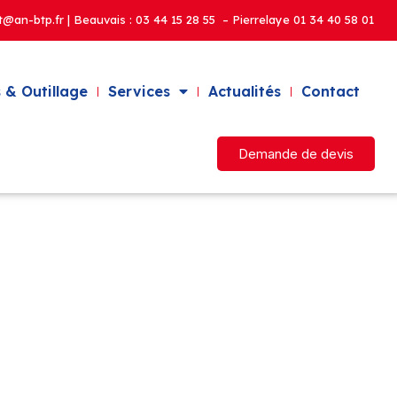
t@an-btp.fr | Beauvais :
03 44 15 28 55 – Pierrelaye
01 34 40 58 01
 & Outillage
Services
Actualités
Contact
Demande de devis