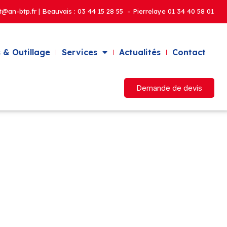
t@an-btp.fr | Beauvais :
03 44 15 28 55 – Pierrelaye
01 34 40 58 01
 & Outillage
Services
Actualités
Contact
Demande de devis