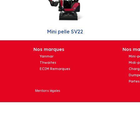
Mini pelle SV22
Nos marques
Nos mat
Yanmar
Mini-p
Thwaites
Midi-p
ECIM Remorques
Charg
Dumpe
Portes
Mentions légales