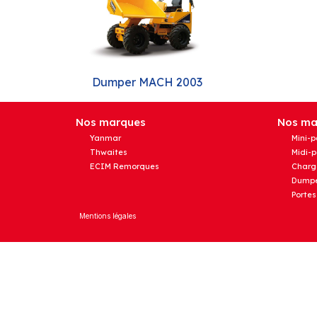
Dumper MACH 2003
Nos marques
Nos mat
Yanmar
Mini-p
Thwaites
Midi-p
ECIM Remorques
Charg
Dumpe
Portes
Mentions légales