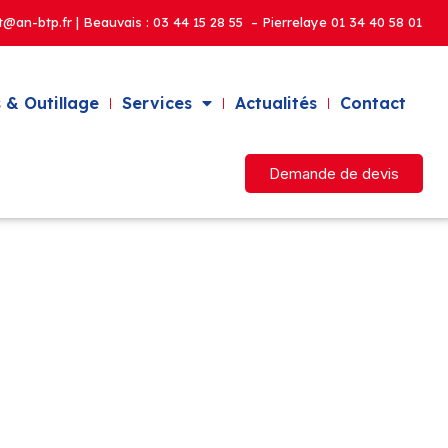
t@an-btp.fr | Beauvais :
03 44 15 28 55 – Pierrelaye
01 34 40 58 01
 & Outillage
Services
Actualités
Contact
Demande de devis