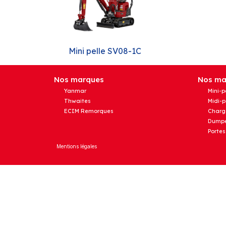
Mini pelle SV08-1C
Nos marques
Nos mat
Yanmar
Mini-p
Thwaites
Midi-p
ECIM Remorques
Charg
Dumpe
Portes
Mentions légales