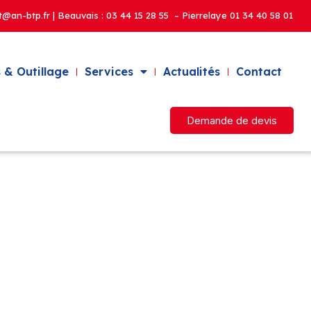
t@an-btp.fr | Beauvais :
03 44 15 28 55 – Pierrelaye
01 34 40 58 01
 & Outillage
Services
Actualités
Contact
Demande de devis