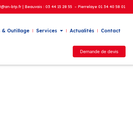
t@an-btp.fr | Beauvais :
03 44 15 28 55 – Pierrelaye
01 34 40 58 01
 & Outillage
Services
Actualités
Contact
Demande de devis