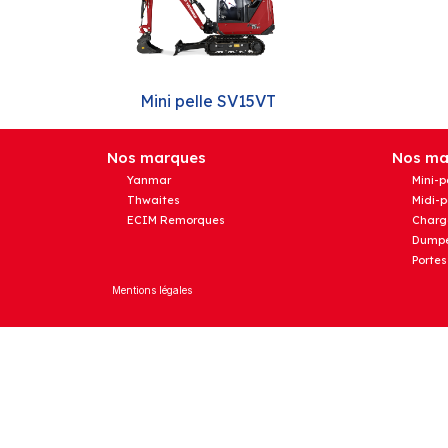
Mini pelle SV15VT
Nos marques
Nos mat
Yanmar
Mini-p
Thwaites
Midi-p
ECIM Remorques
Charg
Dumpe
Portes
Mentions légales