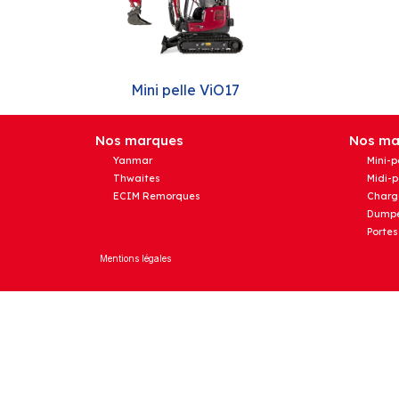
Mini pelle ViO17
Nos marques
Nos mat
Yanmar
Mini-p
Thwaites
Midi-p
ECIM Remorques
Charg
Dumpe
Portes
Mentions légales