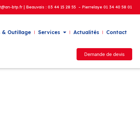
t@an-btp.fr | Beauvais :
03 44 15 28 55 – Pierrelaye
01 34 40 58 01
 & Outillage
Services
Actualités
Contact
Demande de devis