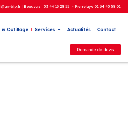
t@an-btp.fr | Beauvais :
03 44 15 28 55 – Pierrelaye
01 34 40 58 01
 & Outillage
Services
Actualités
Contact
Demande de devis