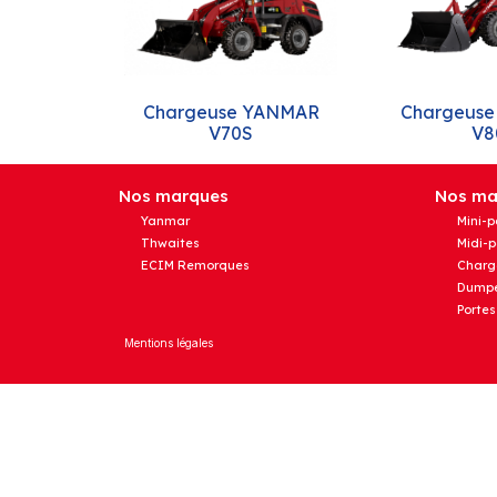
Chargeuse YANMAR
Chargeus
V70S
V8
Nos marques
Nos mat
Yanmar
Mini-p
Thwaites
Midi-p
ECIM Remorques
Charg
Dumpe
Portes
Mentions légales