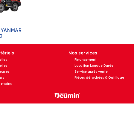
e YANMAR
0
ériels
Nos services
elles
Financement
elles
Location Longue Durée
euses
Service après vente
rs
Pièces détachées & Outillage
 engins