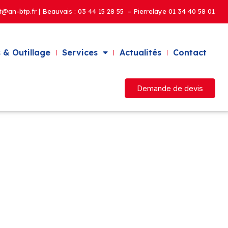
t@an-btp.fr | Beauvais :
03 44 15 28 55 – Pierrelaye
01 34 40 58 01
 & Outillage
Services
Actualités
Contact
Demande de devis