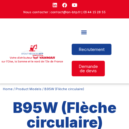
Nous contacter : contact@an-btp.fr |
03 44 15 28 55
Recrutement
Demande
de devis
Home
/ Product Models / B95W (Flèche circulaire)
B95W (Flèche
circulaire)