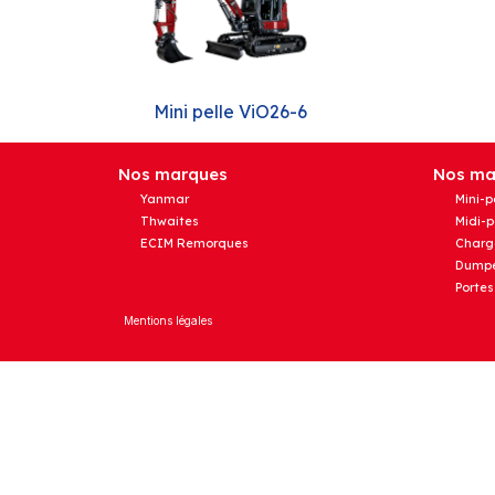
Mini pelle ViO26-6
Nos marques
Nos mat
Yanmar
Mini-p
Thwaites
Midi-p
ECIM Remorques
Charg
Dumpe
Portes
Mentions légales