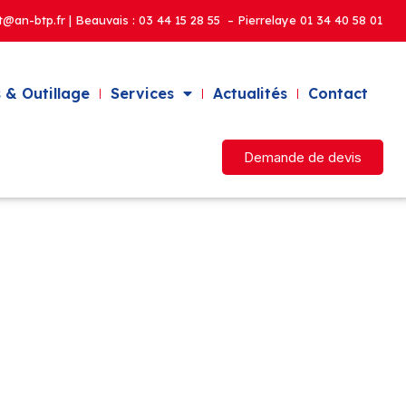
t@an-btp.fr | Beauvais :
03 44 15 28 55 – Pierrelaye
01 34 40 58 01
 & Outillage
Services
Actualités
Contact
Demande de devis