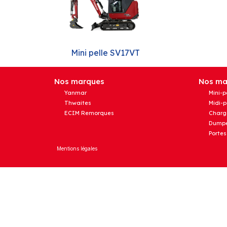
Mini pelle SV17VT
Nos marques
Nos mat
Yanmar
Mini-p
Thwaites
Midi-p
ECIM Remorques
Charg
Dumpe
Portes
Mentions légales