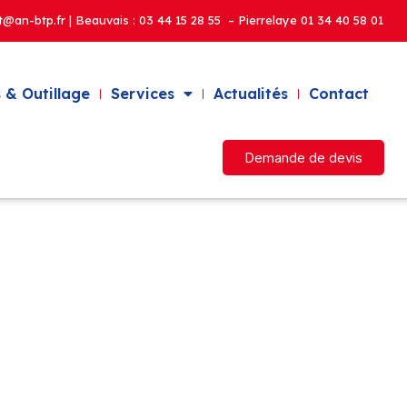
t@an-btp.fr | Beauvais :
03 44 15 28 55 – Pierrelaye
01 34 40 58 01
 & Outillage
Services
Actualités
Contact
Demande de devis