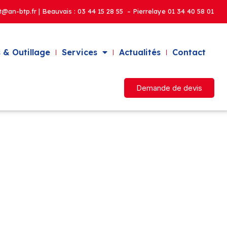
t@an-btp.fr | Beauvais :
03 44 15 28 55 – Pierrelaye
01 34 40 58 01
 & Outillage
Services
Actualités
Contact
Demande de devis