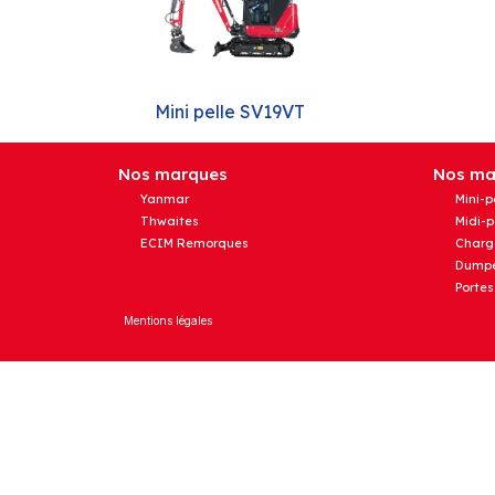
Mini pelle SV19VT
Nos marques
Nos mat
Yanmar
Mini-p
Thwaites
Midi-p
ECIM Remorques
Charg
Dumpe
Portes
Mentions légales