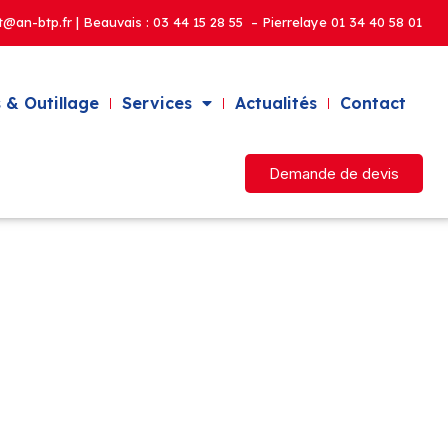
t@an-btp.fr | Beauvais :
03 44 15 28 55 – Pierrelaye
01 34 40 58 01
 & Outillage
Services
Actualités
Contact
Demande de devis