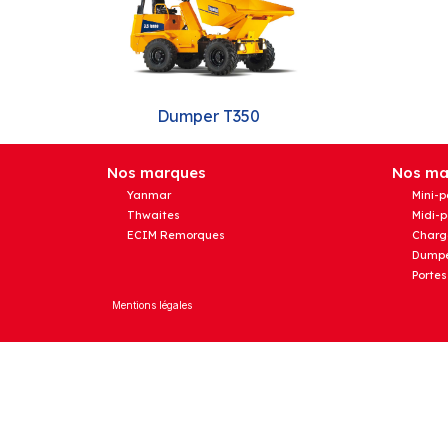
Dumper T350
Nos marques
Nos mat
Yanmar
Mini-p
Thwaites
Midi-p
ECIM Remorques
Charg
Dumpe
Portes
Mentions légales