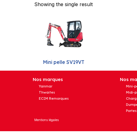
Showing the single result
Mini pelle SV19VT
Nos marques
Nos mat
Yanmar
Mini-p
Thwaites
Midi-p
ECIM Remorques
Charg
Dumpe
Portes
Mentions légales