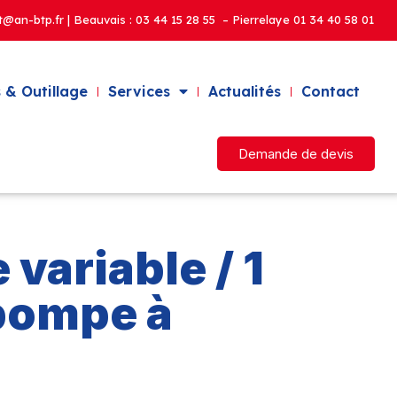
t@an-btp.fr | Beauvais :
03 44 15 28 55 – Pierrelaye
01 34 40 58 01
 & Outillage
Services
Actualités
Contact
Demande de devis
variable / 1
pompe à