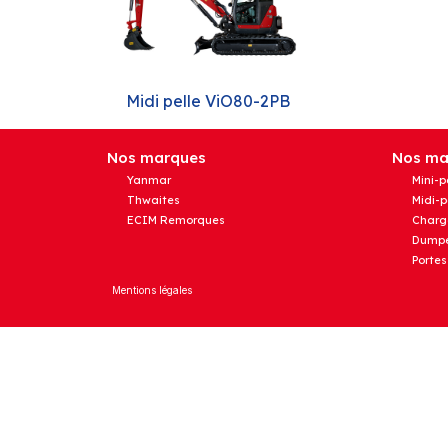
Midi pelle ViO80-2PB
Nos marques
Nos mat
Yanmar
Mini-p
Thwaites
Midi-p
ECIM Remorques
Charg
Dumpe
Portes
Mentions légales