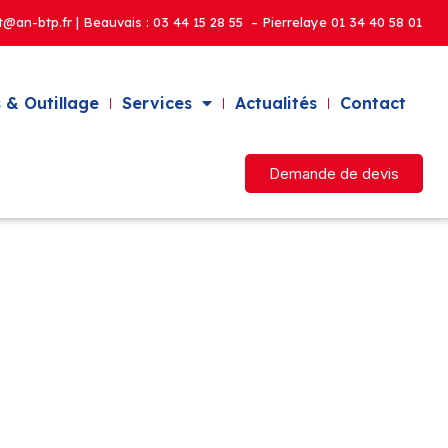
t@an-btp.fr | Beauvais :
03 44 15 28 55 – Pierrelaye
01 34 40 58 01
 & Outillage
Services
Actualités
Contact
Demande de devis