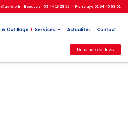
t@an-btp.fr | Beauvais :
03 44 15 28 55 – Pierrelaye
01 34 40 58 01
 & Outillage
Services
Actualités
Contact
Demande de devis