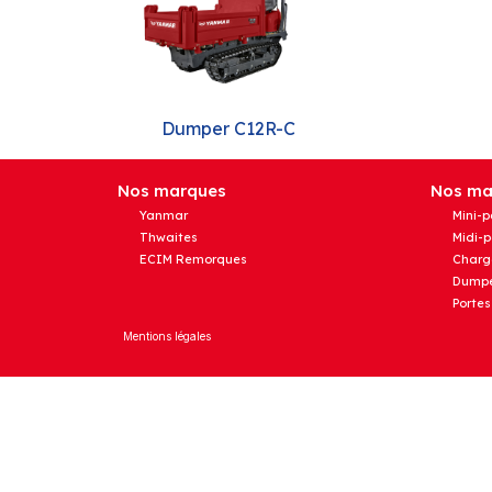
Dumper C12R-C
Nos marques
Nos mat
Yanmar
Mini-p
Thwaites
Midi-p
ECIM Remorques
Charg
Dumpe
Portes
Mentions légales