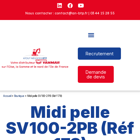
Nous contacter : contact@an-btp.fr |
03 44 15 28 55
Recrutement
Demande
de devis
Accueil
»
Boutique
»
Midi pelle SV100-2PB (Réf 178)
Midi pelle
SV100-2PB (Réf