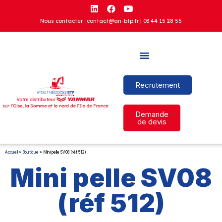
Nous contacter : contact@an-btp.fr |
03 44 15 28 55
Recrutement
Demande
de devis
Accueil
»
Boutique
»
Mini pelle SV08 (réf 512)
Mini pelle SV08
(réf 512)