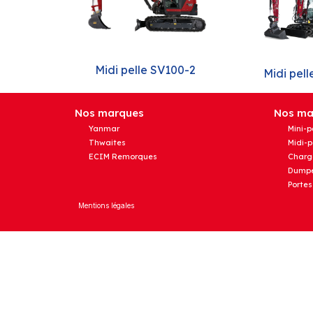
Midi pelle SV100-2
Midi pell
Nos marques
Nos mat
Yanmar
Mini-p
Thwaites
Midi-p
ECIM Remorques
Charg
Dumpe
Portes
Mentions légales