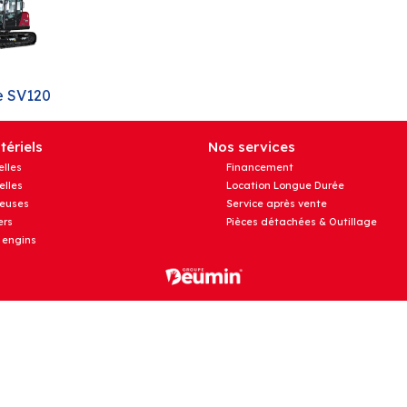
e SV120
ériels
Nos services
elles
Financement
elles
Location Longue Durée
euses
Service après vente
rs
Pièces détachées & Outillage
 engins