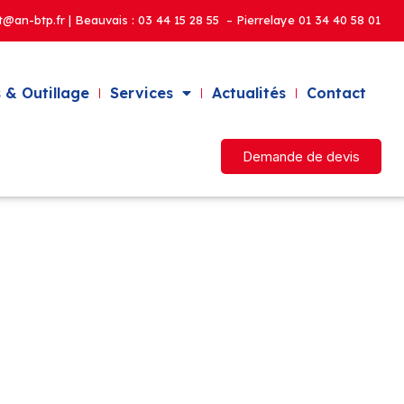
t@an-btp.fr | Beauvais :
03 44 15 28 55 – Pierrelaye
01 34 40 58 01
 & Outillage
Services
Actualités
Contact
Demande de devis