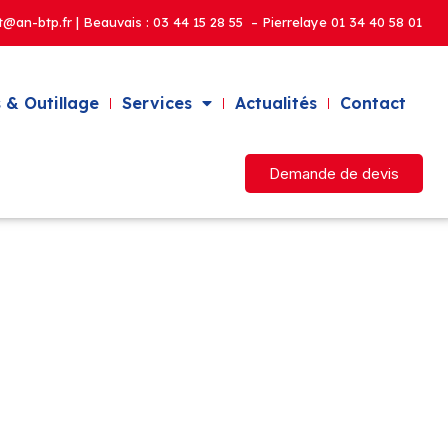
t@an-btp.fr | Beauvais :
03 44 15 28 55 – Pierrelaye
01 34 40 58 01
 & Outillage
Services
Actualités
Contact
Demande de devis