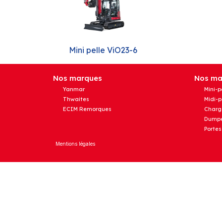
Mini pelle ViO23-6
Nos marques
Nos mat
Yanmar
Mini-p
Thwaites
Midi-p
ECIM Remorques
Charg
Dumpe
Portes
Mentions légales