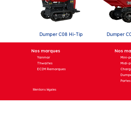
Dumper C08 Hi-Tip
Dumper C
Nos marques
Nos mat
Yanmar
Mini-p
Thwaites
Midi-p
ECIM Remorques
Charg
Dumpe
Portes
Mentions légales