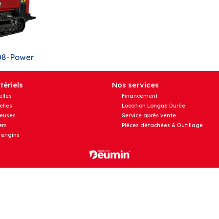
08-Power
ériels
Nos services
elles
Financement
elles
Location Longue Durée
euses
Service après vente
rs
Pièces détachées & Outillage
 engins