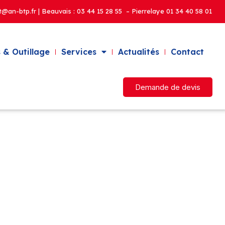
t@an-btp.fr | Beauvais :
03 44 15 28 55 – Pierrelaye
01 34 40 58 01
 & Outillage
Services
Actualités
Contact
Demande de devis