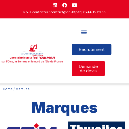
Nous contacter : contact@an-btp.fr |
03 44 15 28 55
Recrutement
Demande
de devis
Home
/ Marques
Marques