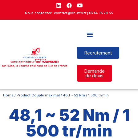
Nous contacter : contact@an-btp.fr |
03 44 15 28 55
Recrutement
Demande
de devis
Home
/ Product Couple maximal / 48,1 ~ 52 Nm / 1 500 tr/min
48,1 ~ 52 Nm / 1
500 tr/min