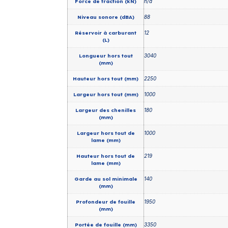
Force de traction (kN)
n/a
Niveau sonore (dBA)
88
Réservoir à carburant
12
(L)
Longueur hors tout
3040
(mm)
Hauteur hors tout (mm)
2250
Largeur hors tout (mm)
1000
Largeur des chenilles
180
(mm)
Largeur hors tout de
1000
lame (mm)
Hauteur hors tout de
219
lame (mm)
Garde au sol minimale
140
(mm)
Profondeur de fouille
1950
(mm)
Portée de fouille (mm)
3350