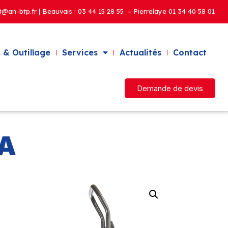
t@an-btp.fr | Beauvais :
03 44 15 28 55 – Pierrelaye
01 34 40 58 01
 & Outillage
Services
Actualités
Contact
Demande de devis
2A