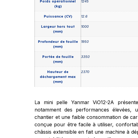
Poids opérationnel
1245
(kg)
Puissance (CV)
12.6
Largeur hors tout
1000
(mm)
Profondeur de fouille
1950
(mm)
Portée de fouille
3350
(mm)
Hauteur de
2370
déchargement max
(mm)
La mini pelle Yanmar ViO12-2A présent
notamment des performances élevées, un
chantier et une faible consommation de car
conçue pour être facile à utiliser, confortab
châssis extensible en fait une machine à dép