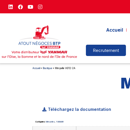
Accueil
Recrutement
Accueil
»
Boutique
»
Mini pelle ViO12-2A
M
Téléchargez la documentation
Catégories
Mini-pelles
,
YANMAR