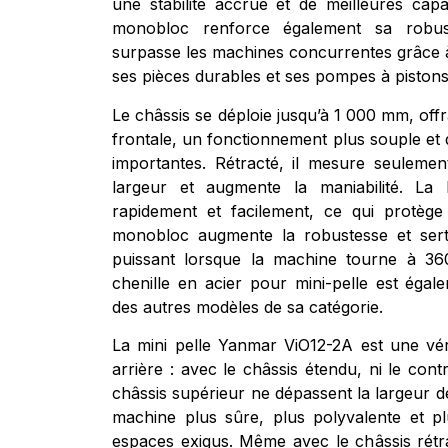
une stabilité accrue et de meilleures capa
monobloc renforce également sa robuste
surpasse les machines concurrentes grâce à
ses pièces durables et ses pompes à pistons 
Le châssis se déploie jusqu’à 1 000 mm, offr
frontale, un fonctionnement plus souple et 
importantes. Rétracté, il mesure seuleme
largeur et augmente la maniabilité. La
rapidement et facilement, ce qui protège
monobloc augmente la robustesse et sert
puissant lorsque la machine tourne à 3
chenille en acier pour mini-pelle est égal
des autres modèles de sa catégorie.
La mini pelle Yanmar ViO12-2A est une vé
arrière : avec le châssis étendu, ni le cont
châssis supérieur ne dépassent la largeur de
machine plus sûre, plus polyvalente et plu
espaces exigus. Même avec le châssis rétra