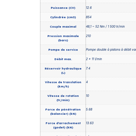
Puissance (CV)
12.6
Cylindrée (cm3)
854
Couple maximal
48,1 ~ 52 Nm / 1 500 tr/min
Pression maximale
210
(bars)
Pompe de service
Pompe double à pistons à débit var
Débit max.
2 x 11 l/min
Réservoir hydraulique
7.4
(L)
Vitesse de translation
4
(km/h)
Vitesse de rotation
10
(tr/min)
Force de pénétration
5.68
(balancier) (kN)
Force d'arrachement
13.63
(godet) (kN)