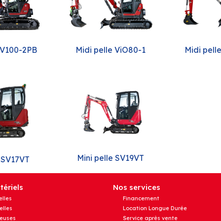
 SV100-2PB
Midi pelle ViO80-1
Midi pell
Mini pelle SV19VT
e SV17VT
ériels
Nos services
elles
Financement
elles
Location Longue Durée
euses
Service après vente