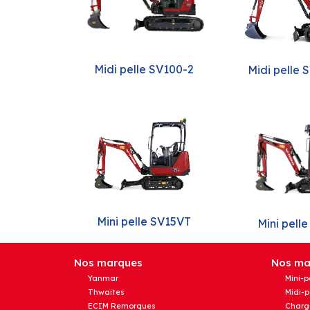
Midi pelle SV100-2
Midi pelle
Mini pelle SV15VT
Mini pell
Nos marques
Nos mat
Yanmar
Mini-p
Thwaites
Midi-p
ECIM Remorques
Charg