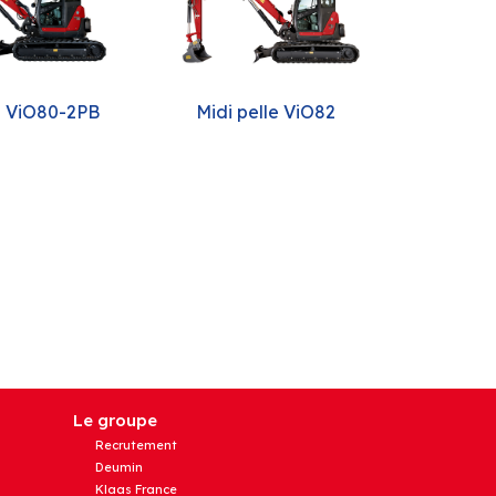
e ViO80-2PB
Midi pelle ViO82
Le groupe
Recrutement
Deumin
Klaas France