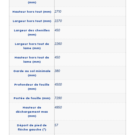
(mm)
Hauteur hors tout (mm)
2710
Largeur hors tout (mm)
2270
Largeur des chenilles
450
(mm)
Largeur hors tout de
2260
lame (mm)
Hauteur hors tout de
450
lame (mm)
Garde au sol minimale
380
(mm)
Profondeur de fouille
4500
(mm)
Portée de fouille (mm)
7290
Hauteur de
4950
déchargement max
(mm)
Déport de pied de
57
flèche gauche (°)