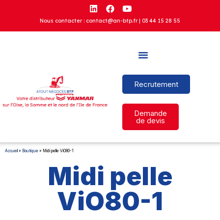
Nous contacter : contact@an-btp.fr |
03 44 15 28 55
Recrutement
Demande
de devis
Accueil
»
Boutique
»
Midi pelle ViO80-1
Midi pelle
ViO80-1