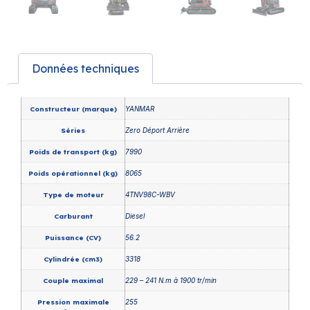
Données techniques
Constructeur (marque)
YANMAR
Séries
Zero Déport Arrière
Poids de transport (kg)
7990
Poids opérationnel (kg)
8065
Type de moteur
4TNV98C-WBV
Carburant
Diesel
Puissance (CV)
56.2
Cylindrée (cm3)
3318
Couple maximal
229 – 241 N.m à 1900 tr/min
Pression maximale
255