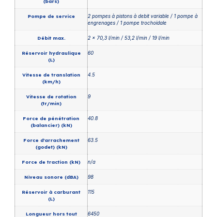
(bars)
Pompe de service
2 pompes à pistons à debit variable / 1 pompe à
engrenages / 1 pompe trochoïdale
Débit max.
2 x 70,3 l/min / 53,2 l/min / 19 l/min
Réservoir hydraulique
60
(L)
Vitesse de translation
4.5
(km/h)
Vitesse de rotation
9
(tr/min)
Force de pénétration
40.8
(balancier) (kN)
Force d'arrachement
63.5
(godet) (kN)
Force de traction (kN)
n/a
Niveau sonore (dBA)
98
Réservoir à carburant
115
(L)
Longueur hors tout
6450