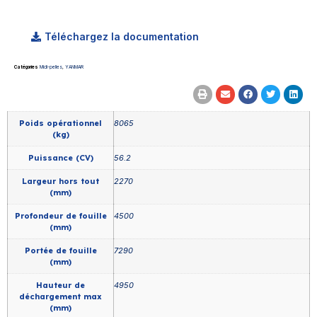
Téléchargez la documentation
Catégories
Midi-pelles
,
YANMAR
Poids opérationnel
8065
(kg)
Puissance (CV)
56.2
Largeur hors tout
2270
(mm)
Profondeur de fouille
4500
(mm)
Portée de fouille
7290
(mm)
Hauteur de
4950
déchargement max
(mm)