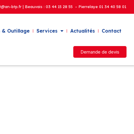
t@an-btp.fr | Beauvais :
03 44 15 28 55 – Pierrelaye
01 34 40 58 01
 & Outillage
Services
Actualités
Contact
Demande de devis