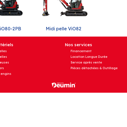
 ViO80-2PB
Midi pelle ViO82
ériels
Nos services
elles
Financement
elles
Location Longue Durée
euses
Service après vente
rs
Pièces détachées & Outillage
 engins