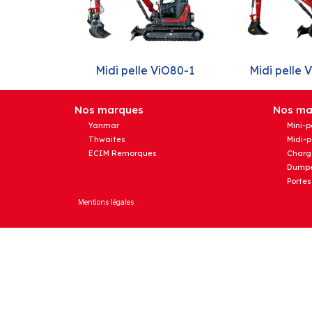
Midi pelle ViO80-1
Midi pelle
Nos marques
Nos mat
Yanmar
Mini-p
Thwaites
Midi-p
ECIM Remorques
Charg
Dumpe
Portes
Mentions légales