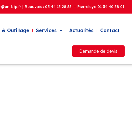
t@an-btp.fr | Beauvais :
03 44 15 28 55 – Pierrelaye
01 34 40 58 01
 & Outillage
Services
Actualités
Contact
Demande de devis