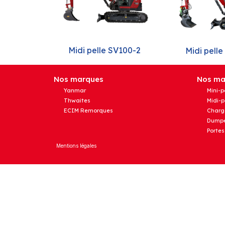
Midi pelle SV100-2
Midi pelle
Nos marques
Nos mat
Yanmar
Mini-p
Thwaites
Midi-p
ECIM Remorques
Charg
Dumpe
Portes
Mentions légales