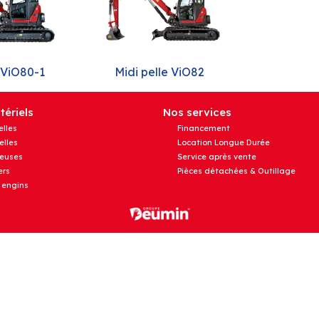
 ViO80-1
Midi pelle ViO82
ériels
Nos services
elles
Financement
elles
Location Longue Durée
euses
Service après vente
rs
Pièces détachées & Outillage
 engins