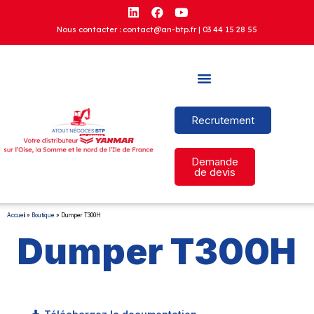
Nous contacter : contact@an-btp.fr |
03 44 15 28 55
Recrutement
Demande
de devis
Accueil
»
Boutique
»
Dumper T300H
Dumper T300H