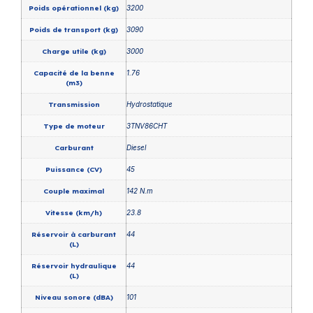
Poids opérationnel (kg)
3200
Poids de transport (kg)
3090
Charge utile (kg)
3000
Capacité de la benne
1.76
(m3)
Transmission
Hydrostatique
Type de moteur
3TNV86CHT
Carburant
Diesel
Puissance (CV)
45
Couple maximal
142 N.m
Vitesse (km/h)
23.8
Réservoir à carburant
44
(L)
Réservoir hydraulique
44
(L)
Niveau sonore (dBA)
101