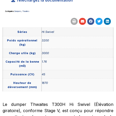
Téléchargez la documentation
Catégories
Dumpers
,
Thwaites
Séries
Hi Swivel
Poids opérationnel
3200
(kg)
Charge utile (kg)
3000
Capacité de la benne
1.76
(m3)
Puissance (CV)
45
Hauteur de
1870
déversement (mm)
Le dumper Thwaites T300H Hi Swivel (Élévation
giratoire), conforme Stage
V, est conçu pour répondre