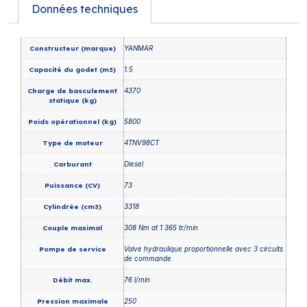
Données techniques
Constructeur (marque)
YANMAR
Capacité du godet (m3)
1.5
Charge de basculement
4370
statique (kg)
Poids opérationnel (kg)
5800
Type de moteur
4TNV98CT
Carburant
Diesel
Puissance (CV)
73
Cylindrée (cm3)
3318
Couple maximal
308 Nm at 1 365 tr/min
Pompe de service
Valve hydraulique proportionnelle avec 3 circuits
de commande
Débit max.
76 l/min
Pression maximale
250