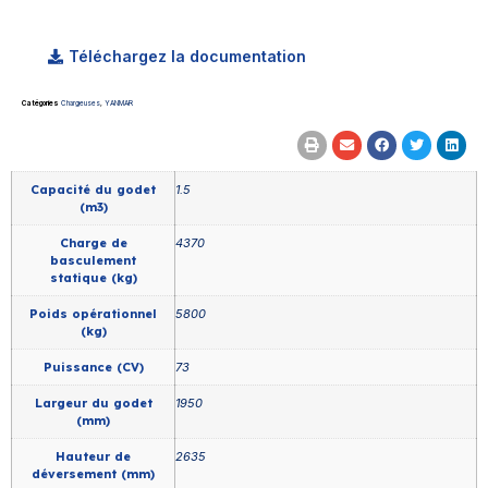
Téléchargez la documentation
Catégories
Chargeuses
,
YANMAR
Capacité du godet
1.5
(m3)
Charge de
4370
basculement
statique (kg)
Poids opérationnel
5800
(kg)
Puissance (CV)
73
Largeur du godet
1950
(mm)
Hauteur de
2635
déversement (mm)