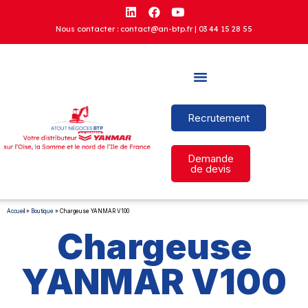
Nous contacter : contact@an-btp.fr |
03 44 15 28 55
Recrutement
Demande
de devis
Accueil
»
Boutique
»
Chargeuse YANMAR V100
Chargeuse
YANMAR V100