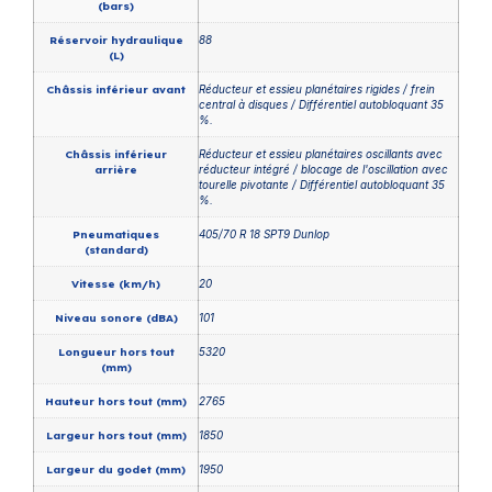
(bars)
Réservoir hydraulique
88
(L)
Châssis inférieur avant
Réducteur et essieu planétaires rigides / frein
central à disques / Différentiel autobloquant 35
%.
Châssis inférieur
Réducteur et essieu planétaires oscillants avec
arrière
réducteur intégré / blocage de l'oscillation avec
tourelle pivotante / Différentiel autobloquant 35
%.
Pneumatiques
405/70 R 18 SPT9 Dunlop
(standard)
Vitesse (km/h)
20
Niveau sonore (dBA)
101
Longueur hors tout
5320
(mm)
Hauteur hors tout (mm)
2765
Largeur hors tout (mm)
1850
Largeur du godet (mm)
1950