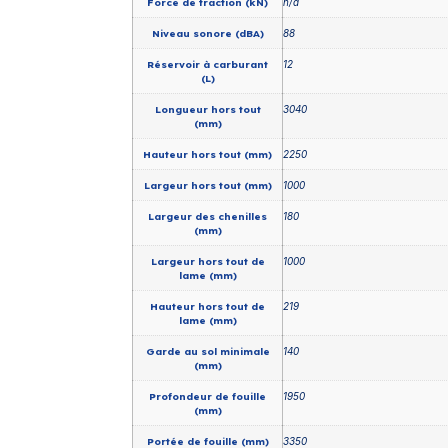
Force de traction (kN)
n/a
Niveau sonore (dBA)
88
Réservoir à carburant
12
(L)
Longueur hors tout
3040
(mm)
Hauteur hors tout (mm)
2250
Largeur hors tout (mm)
1000
Largeur des chenilles
180
(mm)
Largeur hors tout de
1000
lame (mm)
Hauteur hors tout de
219
lame (mm)
Garde au sol minimale
140
(mm)
Profondeur de fouille
1950
(mm)
Portée de fouille (mm)
3350