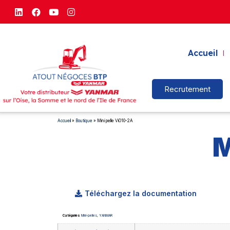
Accueil
Recrutement
Accueil
»
Boutique
»
Mini pelle ViO10-2A
M
Téléchargez la documentation
Catégories
Mini-pelles
,
YANMAR