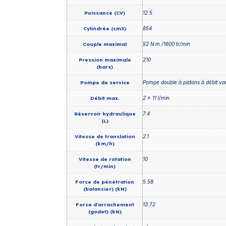
Puissance (CV)
12.5
Cylindrée (cm3)
854
Couple maximal
52 N.m./1600 tr/min
Pression maximale
210
(bars)
Pompe de service
Pompe double à pistons à débit var
Débit max.
2 x 11 l/min
Réservoir hydraulique
7.4
(L)
Vitesse de translation
2.1
(km/h)
Vitesse de rotation
10
(tr/min)
Force de pénétration
5.58
(balancier) (kN)
Force d'arrachement
13.72
(godet) (kN)