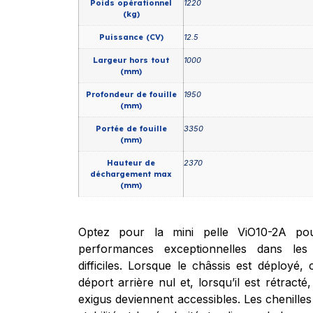
Poids opérationnel
1220
(kg)
Puissance (CV)
12.5
Largeur hors tout
1000
(mm)
Profondeur de fouille
1950
(mm)
Portée de fouille
3350
(mm)
Hauteur de
2370
déchargement max
(mm)
Optez pour la mini pelle ViO10-2A pou
performances exceptionnelles dans les
difficiles. Lorsque le châssis est déployé
déport arrière nul et, lorsqu’il est rétrac
exigus deviennent accessibles. Les chenille