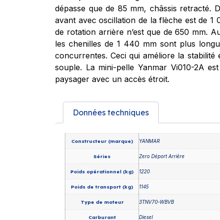
dépasse que de 85 mm, châssis retracté. De
avant avec oscillation de la flèche est de 
de rotation arrière n’est que de 650 mm. Au
les chenilles de 1 440 mm sont plus long
concurrentes. Ceci qui améliore la stabilit
souple. La mini-pelle Yanmar Vi010-2A es
paysager avec un accès étroit.
Données techniques
Constructeur (marque)
YANMAR
Séries
Zero Déport Arrière
Poids opérationnel (kg)
1220
Poids de transport (kg)
1145
Type de moteur
3TNV70-WBVB
Carburant
Diesel