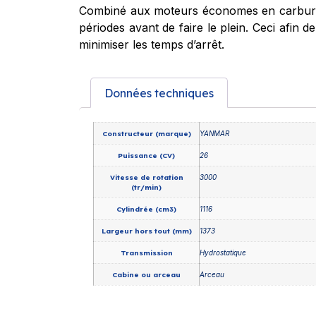
Combiné aux moteurs économes en carbura
périodes avant de faire le plein. Ceci afin d
minimiser les temps d’arrêt.
Données techniques
Constructeur (marque)
YANMAR
Puissance (CV)
26
Vitesse de rotation
3000
(tr/min)
Cylindrée (cm3)
1116
Largeur hors tout (mm)
1373
Transmission
Hydrostatique
Cabine ou arceau
Arceau