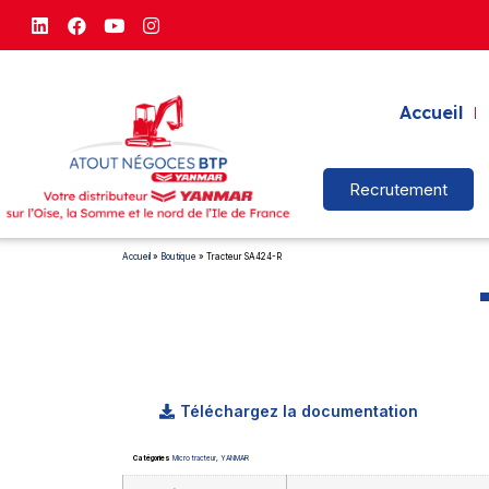
Accueil
Recrutement
Accueil
»
Boutique
»
Tracteur SA424-R
Téléchargez la documentation
Catégories
Micro tracteur
,
YANMAR