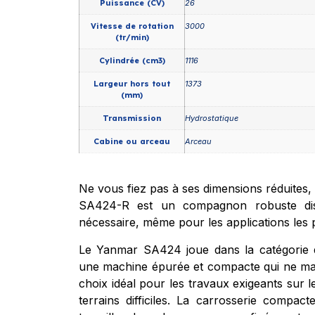
Puissance (CV)
26
Vitesse de rotation
3000
(tr/min)
Cylindrée (cm3)
1116
Largeur hors tout
1373
(mm)
Transmission
Hydrostatique
Cabine ou arceau
Arceau
Ne vous fiez pas à ses dimensions réduites
SA424-R est un compagnon robuste dis
nécessaire, même pour les applications les pl
Le Yanmar SA424 joue dans la catégorie 
une machine épurée et compacte qui ne ma
choix idéal pour les travaux exigeants sur 
terrains difficiles. La carrosserie compa